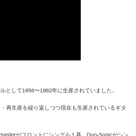
トモデルとして1956〜1982年に生産されていました。
生産終了・再生産を繰り返しつつ現在も生産されているギタ
sterがフロントにシングル１基、Duo-Sonicがシン